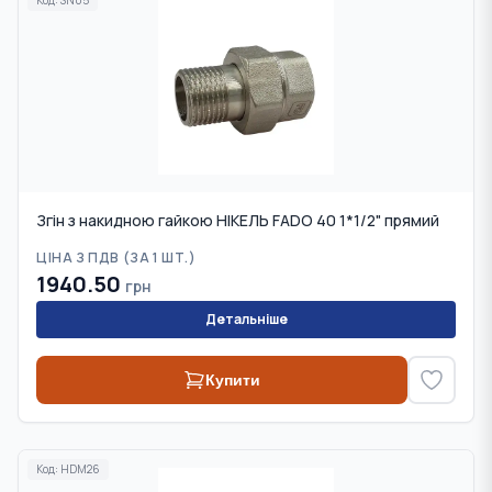
Код:
SN05
Згін з накидною гайкою НІКЕЛЬ FADO 40 1*1/2" прямий
ЦІНА З ПДВ (
ЗА 1 ШТ.
)
1940.50
грн
Детальніше
Купити
Код:
HDM26