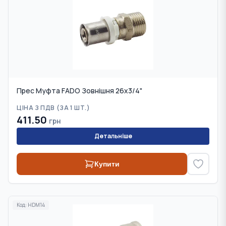
Прес Муфта FADO Зовнішня 26x3/4"
ЦІНА З ПДВ (
ЗА 1 ШТ.
)
411.50
грн
Детальніше
Купити
Код:
HDM14