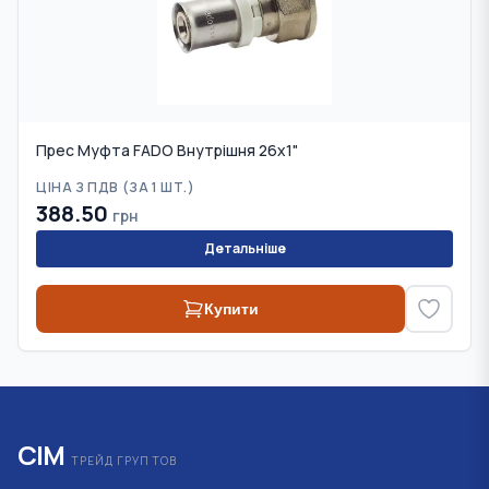
Прес Муфта FADO Внутрішня 26х1"
ЦІНА З ПДВ (
ЗА 1 ШТ.
)
388.50
грн
Детальніше
Купити
СІМ
ТРЕЙД ГРУП ТОВ