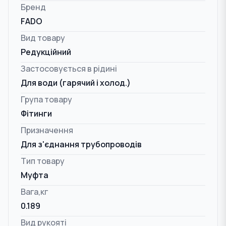
Бренд
FADO
Вид товару
Редукційний
Застосовується в рідині
Для води (гарячий і холод.)
Група товару
Фітинги
Призначення
Для з'єднання трубопроводів
Тип товару
Муфта
Вага,кг
0.189
Вид рукояті