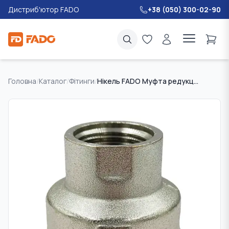
Дистриб'ютор FADO
+38 (050) 300-02-90
Головна
/
Каталог
/
Фітинги
/
Нікель FADO Муфта редукційна 1*1/2"x1"