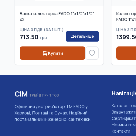
Балка колекторна FADO 1"x1/2"x1/2"
Колектор
x2
FADO 1"x1
ЦІНА З ПДВ (
ЗА 1 ШТ.
)
ЦІНА З ПД
713.50
1399.5
Детальніше
грн
Купити
СІМ
Навігаці
ТРЕЙД ГРУП ТОВ
Каталог тов
Офіційний дистриб'ютор ТМ FADO у
Завантажит
Харкові, Полтаві та Сумах. Надійний
Сертифікат
постачальник інженерної сантехніки.
Новини комп
Контакти