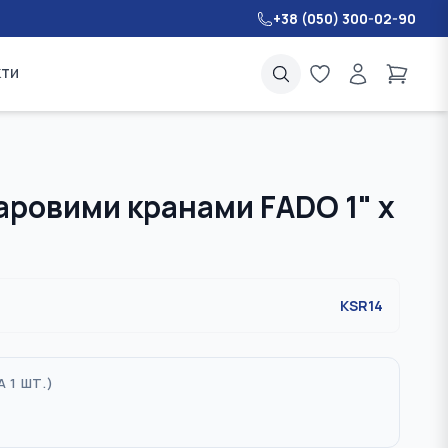
+38 (050) 300-02-90
кти
аровими кранами FADO 1" x
KSR14
А 1 ШТ.
)