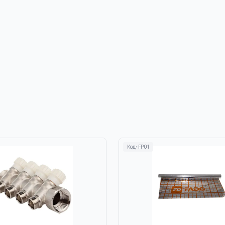
Код:
FP01