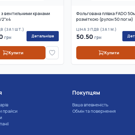
 з вентильними кранами
Фольгована плівка FADO 50м
/2"x4
розміткою (рулон 50 пог.м)
В (
ЗА 1 ШТ.
)
ЦІНА З ПДВ (
ЗА 1 М.
)
0
50.50
Детальніше
Дет
грн
грн
Купити
Купити
я
Покупцям
арів
Ваша впевненість
и прайси
Обмін та повернення
и
анії