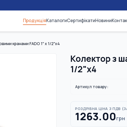
Продукція
Каталоги
Сертифікати
Новини
Конта
овими кранами FADO 1" x 1/2"x4
Колектор з ш
1/2"x4
Артикул товару:
РОЗДРІБНА ЦІНА З ПДВ (
З
1263.00
грн