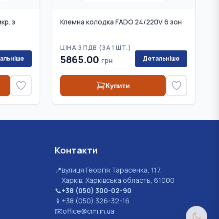
кр. з
Клемна колодка FADO 24/220V 6 зон
ЦІНА З ПДВ (
ЗА 1 ШТ.
)
5865.00
альніше
Детальніше
грн
Купити
Контакти
📍
вулиця Георгія Тарасенка, 117,
Харків, Харківська область, 61000
📞
+38 (050) 300-02-90
📱
+38 (050) 326-32-16
✉️
office@cim.in.ua