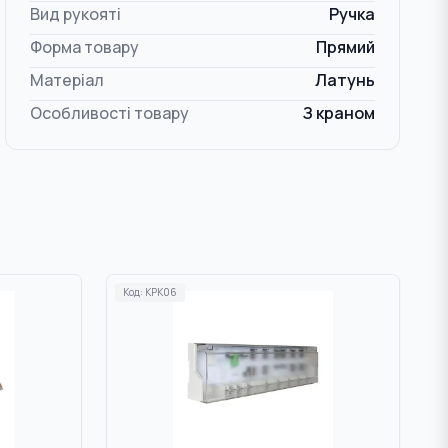
Вид рукояті
Ручка
Форма товару
Прямий
Матеріал
Латунь
Особливості товару
З краном
Код:
KPK06