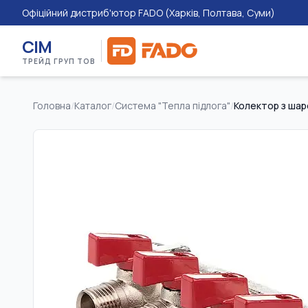
Офіційний дистриб'ютор FADO (Харків, Полтава, Суми)
СІМ
ТРЕЙД ГРУП ТОВ
Головна
/
Каталог
/
Система "Тепла підлога"
/
Колектор з шар