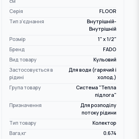
см
Серія
FLOOR
Тип з'єднання
Внутрішній-
Внутрішній
Розмір
1" x 1/2"
Бренд
FADO
Вид товару
Кульовий
Застосовується в
Для води (гарячий і
рідині
холод.)
Група товару
Система "Тепла
підлога"
Призначення
Для розподілу
потоку рідини
Тип товару
Колектор
Вага,кг
0.674