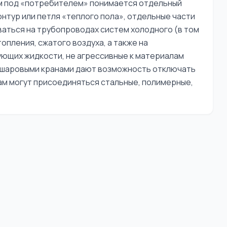
ом под «потребителем» понимается отдельный
онтур или петля «теплого пола», отдельные части
ваться на трубопроводах систем холодного (в том
опления, сжатого воздуха, а также на
ющих жидкости, не агрессивные к материалам
с шаровыми кранами дают возможность отключать
ам могут присоединяться стальные, полимерные,