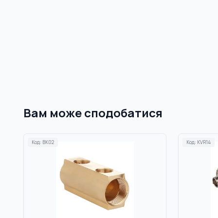
Вам може сподобатися
Код:
BK02
Код:
KVR14