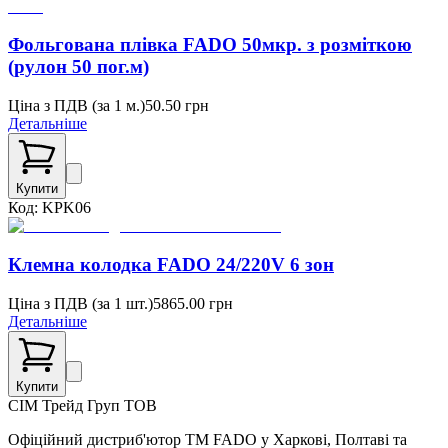
Фольгована плівка FADO 50мкр. з розміткою
(рулон 50 пог.м)
Ціна з ПДВ (
за 1 м.
)
50.50
грн
Детальніше
Купити
Код:
KPK06
Клемна колодка FADO 24/220V 6 зон
Ціна з ПДВ (
за 1 шт.
)
5865.00
грн
Детальніше
Купити
СІМ
Трейд Груп ТОВ
Офіційний дистриб'ютор ТМ FADO у Харкові, Полтаві та