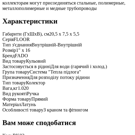
коллекторам могут присоединяться стальные, полимерные,
металлополимерные и медные трубопроводы
Характеристики
Габарити (ГxШxВ), см
20,5 x 7,5 x 5,5
Серія
FLOOR
Тип з'єднання
Внутрішній-Внутрішній
Розмір
1" x 16
Бренд
FADO
Вид товару
Кульовий
Застосовується в рідині
Для води (гарячий і холод.)
Група товару
Система "Тепла підлога"
Призначення
Для розподілу потоку рідини
Тип товару
Колектор
Вага,кг
1.020
Вид рукояті
Ручка
Форма товару
Прямий
Матеріал
Латунь
Особливості товару
З краном та фітингом
Вам може сподобатися