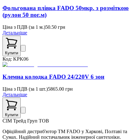
Фольгована плівка FADO 50мкр. з розміткою
(рулон 50 пог.м)
Ціна з ПДВ (
за 1 м.
)
50.50
грн
Детальніше
Купити
Код:
KPK06
Клемна колодка FADO 24/220V 6 зон
Ціна з ПДВ (
за 1 шт.
)
5865.00
грн
Детальніше
Купити
СІМ
Трейд Груп ТОВ
Офіційний дистриб'ютор ТМ FADO у Харкові, Полтаві та
Сумах. Надійний постачальник інженерної сантехніки.