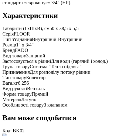
стандарта «евроконус» 3/4" (НР).
Характеристики
Габарити (ГxШxВ), см
50 x 38,5 x 5,5
Серія
FLOOR
Тип з'єднання
Внутрішній-Внутрішній
Розмір
1" x 3/4"
Бренд
FADO
Вид товару
Запірний
Застосовується в рідині
Для води (гарячий і холод.)
Група товару
Система "Тепла підлога"
Призначення
Для розподілу потоку рідини
Тип товару
Колектор
Вага,кг
6.256
Вид рукояті
Вентиль
Форма товару
Прямий
Матеріал
Латунь
Особливості товару
З клапаном
Вам може сподобатися
Код:
BK02