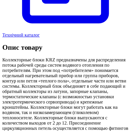
Технічний каталог
Опис товару
Коллекторные блоки KRZ предназначены для распределения
потока рабочей среды систем водяного отопления по
потребителям. При этом под «потребителем» понимается
отдельный нагревательный прибор или группа приборов,
контур или петля «теплого пола», отдельные части или ветви
системы. Коллекторный блок объединяет в себе подающий и
обратный коллекторы из латуни, запорные клапаны,
термостатические клапаны (с возможностью установки
электротермического сервопривода) и крепежные
кронштейны. Коллекторные блоки могут работать как на
водяном, так и низкозамерзающем (гликолевом)
теплоносителе. Коллекторные блоки выпускаются с
количеством выходов от 2 до 12. Присоединение
циркуляционных петель осуществляется с помощью фитингов