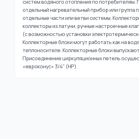
систем водяного отопления по потребителям. 
отдельный нагревательный прибор или группа п
отдельные части или ветви системы. Коллекто
коллекторы из латуни, ручные настроечные кл
(с возможностью установки электротермическ
Коллекторные блоки могут работать как на вод
теплоносителе. Коллекторные блоки выпускаютс
Присоединение циркуляционных петель осущес
«евроконус» 3/4" (НР).