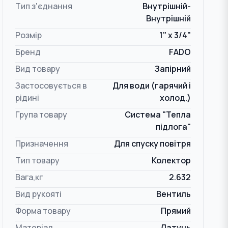
Тип з'єднання
Внутрішній-
Внутрішній
Розмір
1" x 3/4"
Бренд
FADO
Вид товару
Запірний
Застосовується в
Для води (гарячий і
рідині
холод.)
Група товару
Система "Тепла
підлога"
Призначення
Для спуску повітря
Тип товару
Колектор
Вага,кг
2.632
Вид рукояті
Вентиль
Форма товару
Прямий
Матеріал
Латунь