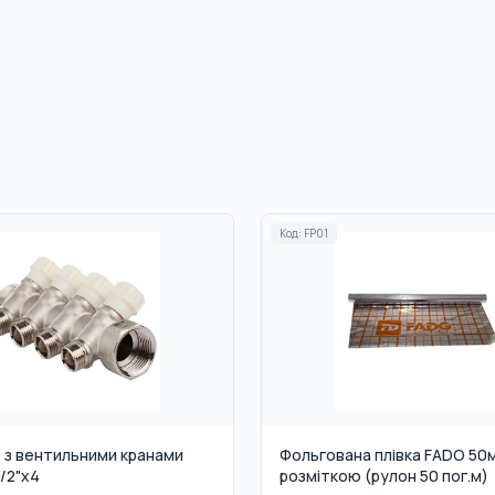
Код:
FP01
 з вентильними кранами
Фольгована плівка FADO 50м
/2"x4
розміткою (рулон 50 пог.м)