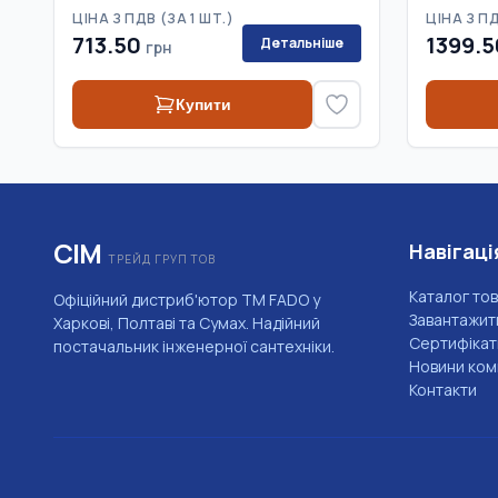
ЦІНА З ПДВ (
ЗА 1 ШТ.
)
ЦІНА З ПД
713.50
1399.5
Детальніше
грн
Купити
СІМ
Навігаці
ТРЕЙД ГРУП ТОВ
Каталог тов
Офіційний дистриб'ютор ТМ FADO у
Завантажит
Харкові, Полтаві та Сумах. Надійний
Сертифікат
постачальник інженерної сантехніки.
Новини комп
Контакти