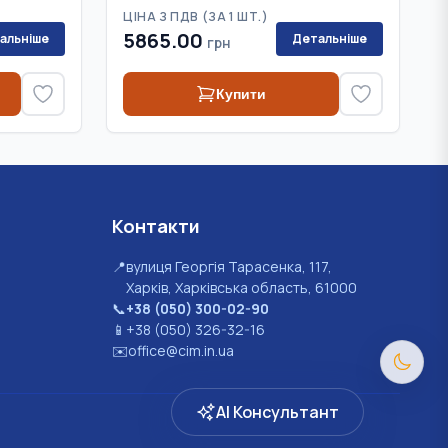
ЦІНА З ПДВ (
ЗА 1 ШТ.
)
5865.00
альніше
Детальніше
грн
Купити
Контакти
📍
вулиця Георгія Тарасенка, 117,
Харків, Харківська область, 61000
📞
+38 (050) 300-02-90
📱
+38 (050) 326-32-16
✉️
office@cim.in.ua
AI Консультант