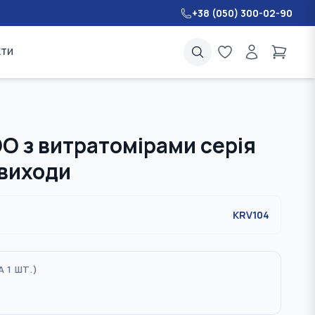
+38 (050) 300-02-90
кти
O з витратомірами серія
 виходи
KRV104
А 1 ШТ.
)