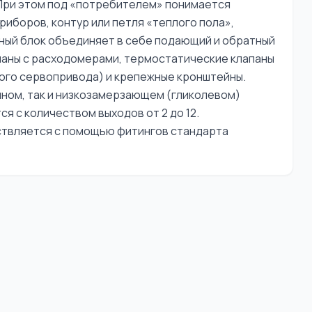
При этом под «потребителем» понимается
риборов, контур или петля «теплого пола»,
рный блок объединяет в себе подающий и обратный
апаны c расходомерами, термостатические клапаны
ого сервопривода) и крепежные кронштейны.
яном, так и низкозамерзающем (гликолевом)
я с количеством выходов от 2 до 12.
твляется с помощью фитингов стандарта