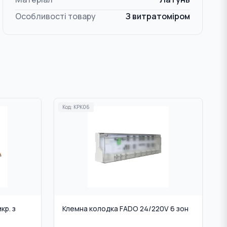
Особливості товару
З витратоміром
Код:
KPK06
кр. з
Клемна колодка FADO 24/220V 6 зон