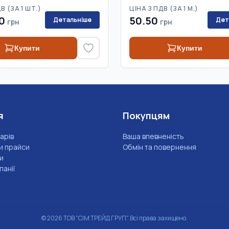
В (
ЗА 1 ШТ.
)
ЦІНА З ПДВ (
ЗА 1 М.
)
0
50.50
Детальніше
Дет
грн
грн
Купити
Купити
я
Покупцям
арів
Ваша впевненість
и прайси
Обмін та повернення
и
анії
©
2026
ТОВ "СІМ ТРЕЙД ГРУП". Всі права захищено.