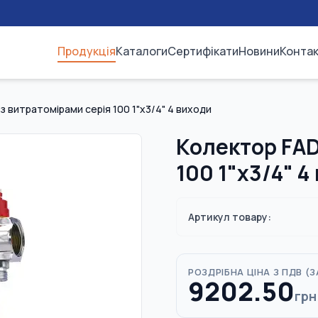
Продукція
Каталоги
Сертифікати
Новини
Конта
з витратомірами серія 100 1"х3/4" 4 виходи
Колектор FAD
100 1"х3/4" 4
Артикул товару:
РОЗДРІБНА ЦІНА З ПДВ (
З
9202.50
грн