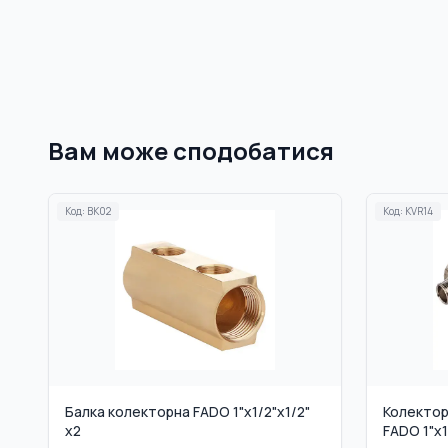
Вам може сподобатися
Код:
BK02
Код:
KVR14
Балка колекторна FADO 1"x1/2"x1/2"
Колектор
x2
FADO 1"x1