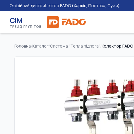
Офіційний дистриб'ютор FADO (Харків, Полтава, Суми)
СІМ
ТРЕЙД ГРУП ТОВ
Головна
/
Каталог
/
Система "Тепла підлога"
/
Колектор FADO 