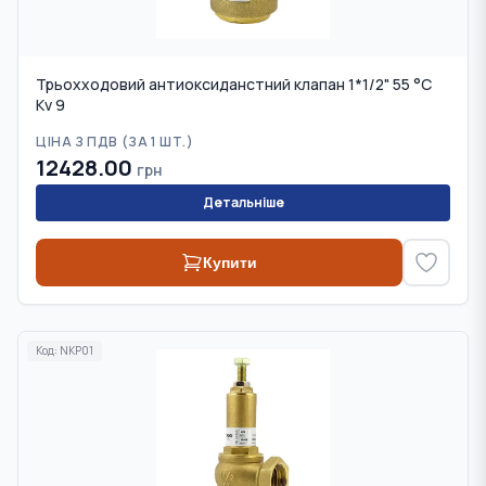
Трьохходовий антиоксиданстний клапан 1*1/2" 55 °С
Kv 9
ЦІНА З ПДВ (
ЗА 1 ШТ.
)
12428.00
грн
Детальніше
Купити
Код:
NKP01