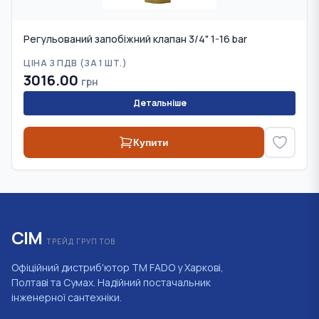
Регульований запобіжний клапан 3/4" 1-16 bar
ЦІНА З ПДВ (
ЗА 1 ШТ.
)
3016.00
грн
Детальніше
Купити
СІМ
ТРЕЙД ГРУП ТОВ
Офіційний дистриб'ютор ТМ FADO у Харкові,
Полтаві та Сумах. Надійний постачальник
інженерної сантехніки.