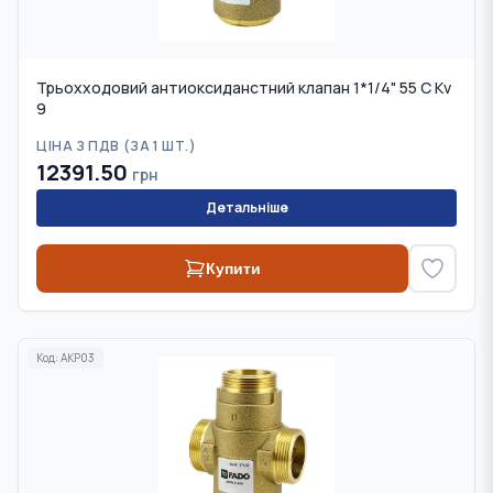
Трьохходовий антиоксиданстний клапан 1*1/4" 55 С Kv
9
ЦІНА З ПДВ (
ЗА 1 ШТ.
)
12391.50
грн
Детальніше
Купити
Код:
AKP03