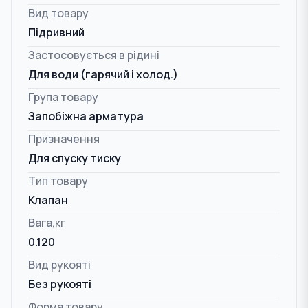
Вид товару
Підривний
Застосовується в рідині
Для води (гарячий і холод.)
Група товару
Запобіжна арматура
Призначення
Для спуску тиску
Тип товару
Клапан
Вага,кг
0.120
Вид рукояті
Без рукояті
Форма товару