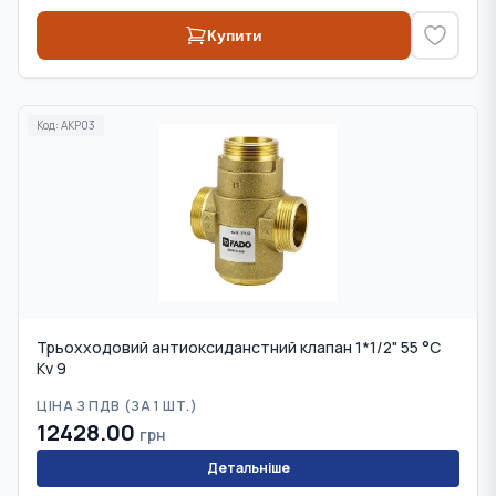
Купити
Код:
AKP03
Трьохходовий антиоксиданстний клапан 1*1/2" 55 °С
Kv 9
ЦІНА З ПДВ (
ЗА 1 ШТ.
)
12428.00
грн
Детальніше