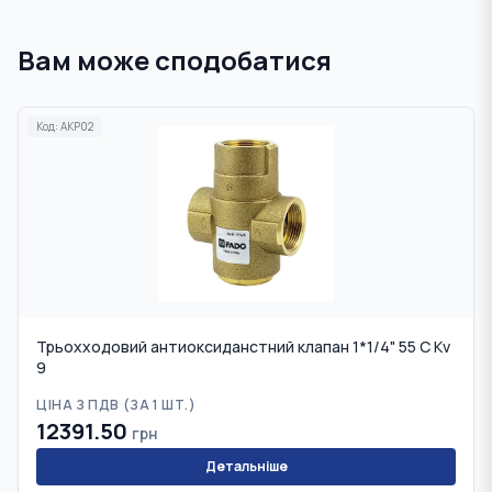
Вам може сподобатися
Код:
AKP02
Трьохходовий антиоксиданстний клапан 1*1/4" 55 С Kv
9
ЦІНА З ПДВ (
ЗА 1 ШТ.
)
12391.50
грн
Детальніше