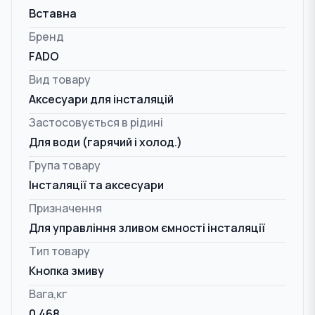
Вставна
Бренд
FADO
Вид товару
Аксесуари для інсталяцій
Застосовується в рідині
Для води (гарячий і холод.)
Група товару
Інсталяції та аксесуари
Призначення
Для управління зливом ємності інсталяції
Тип товару
Кнопка змиву
Вага,кг
0.468