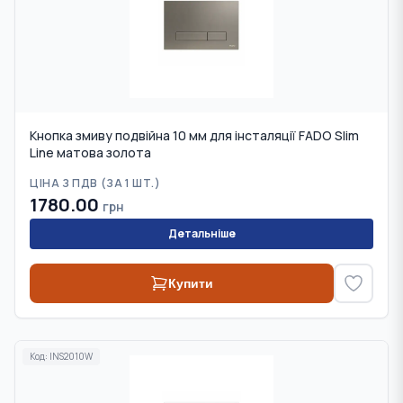
Кнопка змиву подвійна 10 мм для інсталяції FADO Slim
Line матова золота
ЦІНА З ПДВ (
ЗА 1 ШТ.
)
1780.00
грн
Детальніше
Купити
Код:
INS2010W