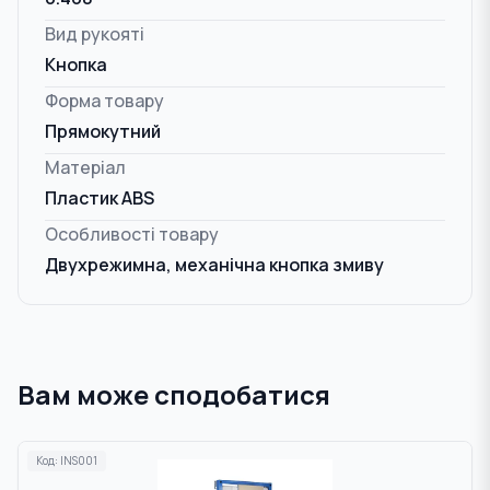
Вид рукояті
Кнопка
Форма товару
Прямокутний
Матеріал
Пластик ABS
Особливості товару
Двухрежимна, механічна кнопка змиву
Вам може сподобатися
Код:
INS001