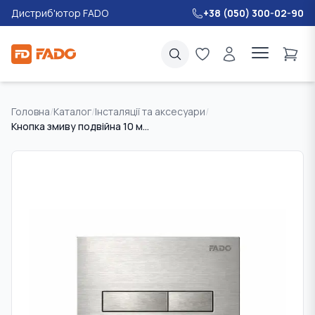
Дистриб'ютор FADO
+38 (050) 300-02-90
Головна
/
Каталог
/
Інсталяції та аксесуари
/
Кнопка змиву подвійна 10 мм для інсталяції FADO Slim Line нікель