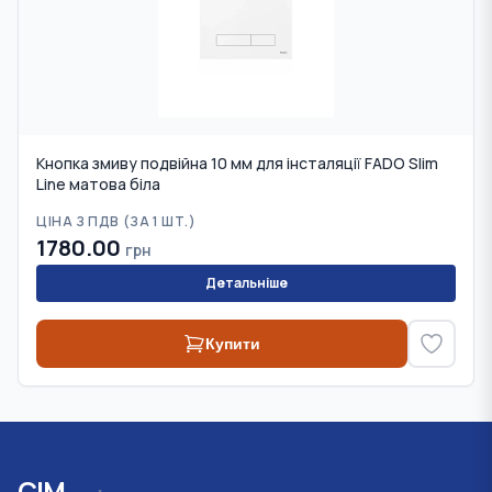
Кнопка змиву подвійна 10 мм для інсталяції FADO Slim
Line матова біла
ЦІНА З ПДВ (
ЗА 1 ШТ.
)
1780.00
грн
Детальніше
Купити
СІМ