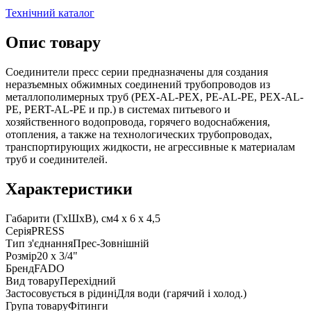
Технічний каталог
Опис товару
Соединители пресс серии предназначены для создания
неразъемных обжимных соединений трубопроводов из
металлополимерных труб (PEX-AL-PEX, PE-AL-PE, PEX-AL-
PE, PERT-AL-PE и пр.) в системах питьевого и
хозяйственного водопровода, горячего водоснабжения,
отопления, а также на технологических трубопроводах,
транспортирующих жидкости, не агрессивные к материалам
труб и соединителей.
Характеристики
Габарити (ГxШxВ), см
4 x 6 x 4,5
Серія
PRESS
Тип з'єднання
Прес-Зовнішній
Розмір
20 x 3/4"
Бренд
FADO
Вид товару
Перехідний
Застосовується в рідині
Для води (гарячий і холод.)
Група товару
Фітинги