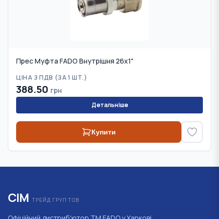
Прес Муфта FADO Внутрішня 26х1"
ЦІНА З ПДВ (
ЗА 1 ШТ.
)
388.50
грн
Детальніше
Купити
СІМ
ТРЕЙД ГРУП ТОВ
Офіційний дистриб'ютор ТМ FADO у Харкові,