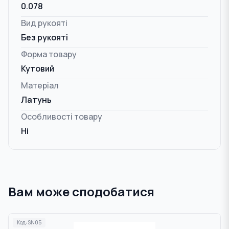
0.078
Вид рукояті
Без рукояті
Форма товару
Кутовий
Матеріал
Латунь
Особливості товару
Ні
Вам може сподобатися
Код:
SN05