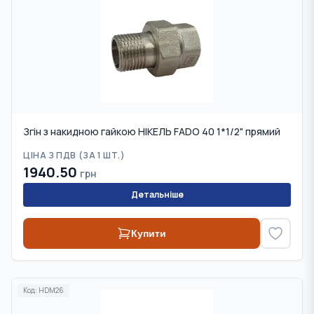
Згін з накидною гайкою НІКЕЛЬ FADO 40 1*1/2" прямий
ЦІНА З ПДВ (
ЗА 1 ШТ.
)
1940.50
грн
Детальніше
Купити
Код:
HDM26