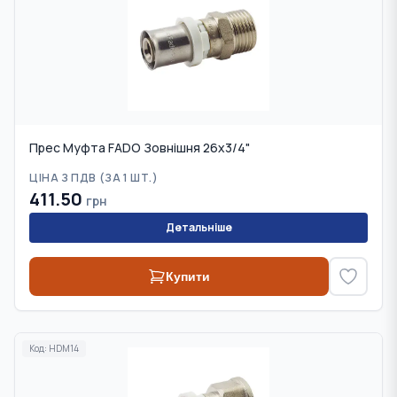
Прес Муфта FADO Зовнішня 26x3/4"
ЦІНА З ПДВ (
ЗА 1 ШТ.
)
411.50
грн
Детальніше
Купити
Код:
HDM14