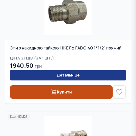
Згін з накидною гайкою НІКЕЛЬ FADO 40 1*1/2" прямий
ЦІНА З ПДВ (
ЗА 1 ШТ.
)
1940.50
грн
Детальніше
Купити
Код:
HDM26