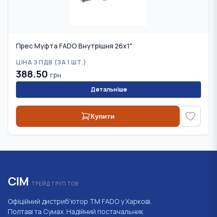
Прес Муфта FADO Внутрішня 26х1"
ЦІНА З ПДВ (
ЗА 1 ШТ.
)
388.50
грн
Детальніше
Купити
СІМ
ТРЕЙД ГРУП ТОВ
Офіційний дистриб'ютор ТМ FADO у Харкові,
Полтаві та Сумах. Надійний постачальник