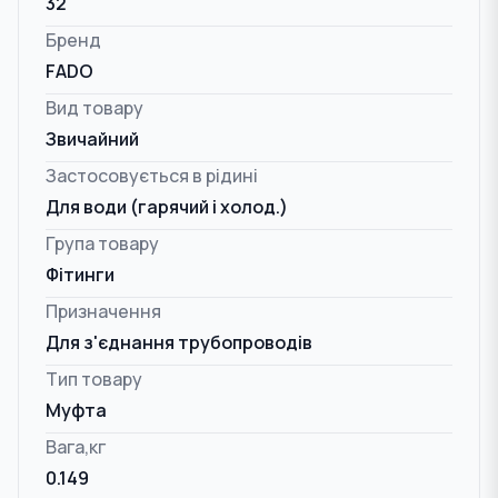
32
Бренд
FADO
Вид товару
Звичайний
Застосовується в рідині
Для води (гарячий і холод.)
Група товару
Фітинги
Призначення
Для з'єднання трубопроводів
Тип товару
Муфта
Вага,кг
0.149