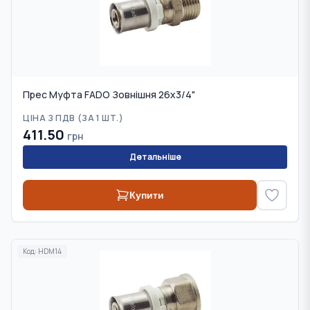
Прес Муфта FADO Зовнішня 26x3/4"
ЦІНА З ПДВ (
ЗА 1 ШТ.
)
411.50
грн
Детальніше
Купити
Код:
HDM14