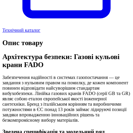
Технічний каталог
Опис товару
Архітектура безпеки: Газові кульові
крани FADO
Забезпечення надійності в системах газопостачання — це
завдання з нульовим правом на помилку, де кожен компонент
повинен відповідати найсуворішим стандартам
вибухобезпеки. Лінійка газових кранів FADO (серії GB та GR)
являє собою еталон європейської якості інженерної
сантехніки. Бренд з італійським корінням та виробничими
потужностями в ЄС понад 13 років займає лідируючі позиції
завдяки впровадженню інноваційних рішень та
безкомпромісному вибору матеріалів.
Зведена специфікація та модельний ряд