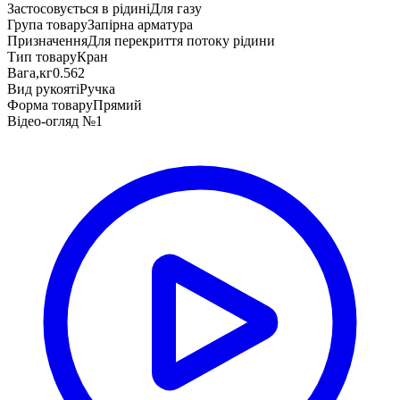
Застосовується в рідині
Для газу
Група товару
Запірна арматура
Призначення
Для перекриття потоку рідини
Тип товару
Кран
Вага,кг
0.562
Вид рукояті
Ручка
Форма товару
Прямий
Відео-огляд №1