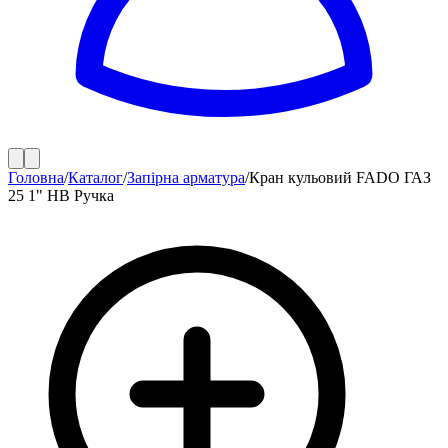
Головна
/
Каталог
/
Запірна арматура
/
Кран кульовий FADO ГАЗ
25 1" НВ Ручка