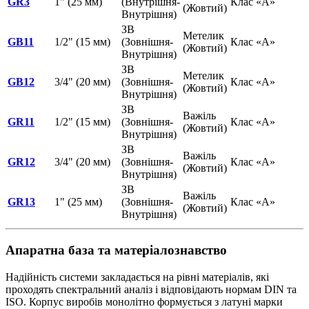
GR3
1" (25 мм)
(Внутрішня-
Клас «А»
(Жовтий)
Внутрішня)
ЗВ
Метелик
GB11
1/2" (15 мм)
(Зовнішня-
Клас «А»
(Жовтий)
Внутрішня)
ЗВ
Метелик
GB12
3/4" (20 мм)
(Зовнішня-
Клас «А»
(Жовтий)
Внутрішня)
ЗВ
Важіль
GR11
1/2" (15 мм)
(Зовнішня-
Клас «А»
(Жовтий)
Внутрішня)
ЗВ
Важіль
GR12
3/4" (20 мм)
(Зовнішня-
Клас «А»
(Жовтий)
Внутрішня)
ЗВ
Важіль
GR13
1" (25 мм)
(Зовнішня-
Клас «А»
(Жовтий)
Внутрішня)
Апаратна база та матеріалознавство
Надійність системи закладається на рівні матеріалів, які
проходять спектральний аналіз і відповідають нормам DIN та
ISO. Корпус виробів монолітно формується з латуні марки