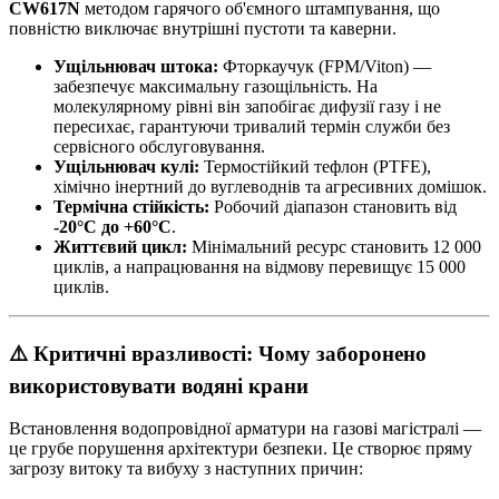
CW617N
методом гарячого об'ємного штампування, що
повністю виключає внутрішні пустоти та каверни.
Ущільнювач штока:
Фторкаучук (FPM/Viton) —
забезпечує максимальну газощільність. На
молекулярному рівні він запобігає дифузії газу і не
пересихає, гарантуючи тривалий термін служби без
сервісного обслуговування.
Ущільнювач кулі:
Термостійкий тефлон (PTFE),
хімічно інертний до вуглеводнів та агресивних домішок.
Термічна стійкість:
Робочий діапазон становить від
-20°C до +60°C
.
Життєвий цикл:
Мінімальний ресурс становить 12 000
циклів, а напрацювання на відмову перевищує 15 000
циклів.
⚠️ Критичні вразливості: Чому заборонено
використовувати водяні крани
Встановлення водопровідної арматури на газові магістралі —
це грубе порушення архітектури безпеки. Це створює пряму
загрозу витоку та вибуху з наступних причин: