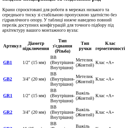
Крани спроєктовані для роботи в мережах низького та
середнього тиску зі стабільною пропускною здатністю без
гідравлічного опору. У таблиці нижче наведено повний
перелік доступних конфігурацій для точного підбору під
архітектуру вашого монтажного вузла:
Тип
Діаметр
Тип
Клас
Артикул
з'єднання
підключення
ручки
герметичності
(Різьба)
ВВ
Метелик
GB1
1/2" (15 мм)
(Внутрішня-
Клас «А»
(Жовтий)
Внутрішня)
ВВ
Метелик
GB2
3/4" (20 мм)
(Внутрішня-
Клас «А»
(Жовтий)
Внутрішня)
ВВ
Важіль
GR1
1/2" (15 мм)
(Внутрішня-
Клас «А»
(Жовтий)
Внутрішня)
ВВ
Важіль
GR2
3/4" (20 мм)
(Внутрішня-
Клас «А»
(Жовтий)
Внутрішня)
ВВ
Важіль