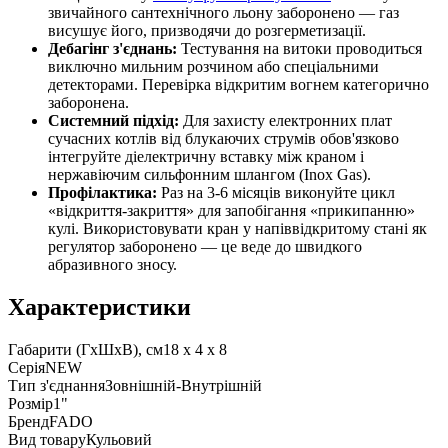
звичайного сантехнічного льону заборонено — газ
висушує його, призводячи до розгерметизації.
Дебагінг з'єднань:
Тестування на витоки проводиться
виключно мильним розчином або спеціальними
детекторами. Перевірка відкритим вогнем категорично
заборонена.
Системний підхід:
Для захисту електронних плат
сучасних котлів від блукаючих струмів обов'язково
інтегруйте діелектричну вставку між краном і
нержавіючим сильфонним шлангом (Inox Gas).
Профілактика:
Раз на 3-6 місяців виконуйте цикл
«відкриття-закриття» для запобігання «прикипанню»
кулі. Використовувати кран у напіввідкритому стані як
регулятор заборонено — це веде до швидкого
абразивного зносу.
Характеристики
Габарити (ГxШxВ), см
18 x 4 x 8
Серія
NEW
Тип з'єднання
Зовнішній-Внутрішній
Розмір
1"
Бренд
FADO
Вид товару
Кульовий