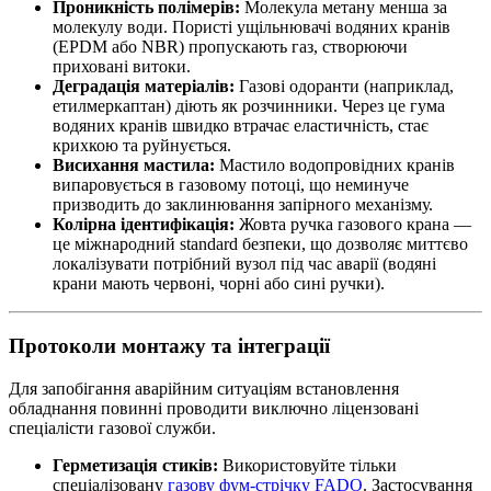
Проникність полімерів:
Молекула метану менша за
молекулу води. Пористі ущільнювачі водяних кранів
(EPDM або NBR) пропускають газ, створюючи
приховані витоки.
Деградація матеріалів:
Газові одоранти (наприклад,
етилмеркаптан) діють як розчинники. Через це гума
водяних кранів швидко втрачає еластичність, стає
крихкою та руйнується.
Висихання мастила:
Мастило водопровідних кранів
випаровується в газовому потоці, що неминуче
призводить до заклинювання запірного механізму.
Колірна ідентифікація:
Жовта ручка газового крана —
це міжнародний standard безпеки, що дозволяє миттєво
локалізувати потрібний вузол під час аварії (водяні
крани мають червоні, чорні або сині ручки).
Протоколи монтажу та інтеграції
Для запобігання аварійним ситуаціям встановлення
обладнання повинні проводити виключно ліцензовані
спеціалісти газової служби.
Герметизація стиків:
Використовуйте тільки
спеціалізовану
газову фум-стрічку FADO
. Застосування