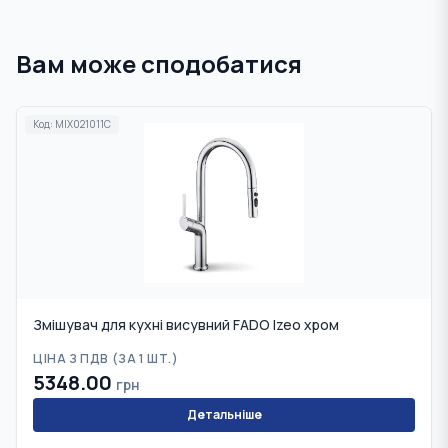
Вам може сподобатися
Код:
MIX021011C
Змішувач для кухні висувний FADO Izeo хром
ЦІНА З ПДВ (
ЗА 1 ШТ.
)
5348.00
грн
Детальніше