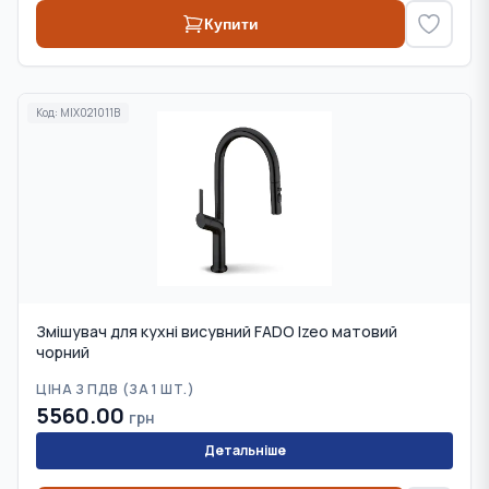
Купити
Код:
MIX021011B
Змішувач для кухні висувний FADO Izeo матовий
чорний
ЦІНА З ПДВ (
ЗА 1 ШТ.
)
5560.00
грн
Детальніше