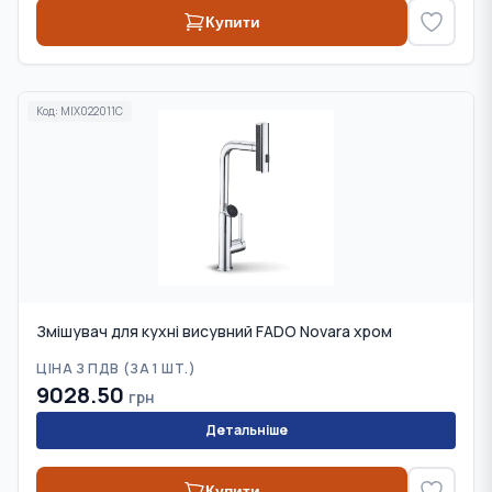
Купити
Код:
MIX022011C
Змішувач для кухні висувний FADO Novara хром
ЦІНА З ПДВ (
ЗА 1 ШТ.
)
9028.50
грн
Детальніше
Купити