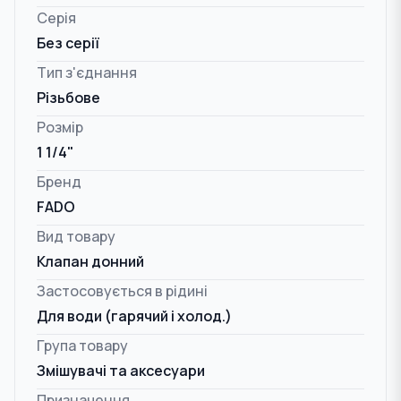
Серія
Без серії
Тип з'єднання
Різьбове
Розмір
1 1/4"
Бренд
FADO
Вид товару
Клапан донний
Застосовується в рідині
Для води (гарячий і холод.)
Група товару
Змішувачі та аксесуари
Призначення