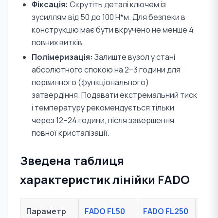
Фіксація:
Скрутіть деталі ключем із
зусиллям від 50 до 100 Н*м. Для безпеки в
конструкцію має бути вкручено не менше 4
повних витків.
Полімеризація:
Залиште вузол у стані
абсолютного спокою на 2–3 години для
первинного (функціонального)
затвердіння. Подавати екстремальний тиск
і температуру рекомендується тільки
через 12–24 години, після завершення
повної кристалізації.
Зведена таблиця
характеристик лінійки FADO
Параметр
FADO FL50
FADO FL250
FAD