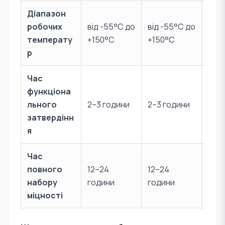
Діапазон
робочих
від -55°C до
від -55°C до
Збер
температу
+150°C
+150°C
0°C
р
Час
функціона
Згід
льного
2–3 години
2–3 години
інст
затвердінн
я
Час
повного
12–24
12–24
Згід
набору
години
години
інст
міцності