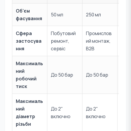
Об'єм
50 мл
250 мл
50 м
фасування
Сфера
Побутовий
Промислов
Газо
застосува
ремонт,
ий монтаж,
магі
ння
сервіс
B2B
Максималь
Згід
ний
газ
До 50 бар
До 50 бар
робочий
нор
тиск
ми
Максималь
Рег
ний
До 2"
До 2"
ван
діаметр
включно
включно
ста
різьби