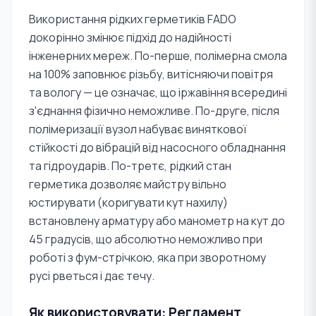
Використання рідких герметиків FADO
докорінно змінює підхід до надійності
інженерних мереж. По-перше, полімерна смола
на 100% заповнює різьбу, витісняючи повітря
та вологу — це означає, що іржавіння всередині
з'єднання фізично неможливе. По-друге, після
полімеризації вузол набуває виняткової
стійкості до вібрацій від насосного обладнання
та гідроударів. По-третє, рідкий стан
герметика дозволяє майстру вільно
юстирувати (коригувати кут нахилу)
встановлену арматуру або манометр на кут до
45 градусів, що абсолютно неможливо при
роботі з фум-стрічкою, яка при зворотному
русі рветься і дає течу.
Як використовувати: Регламент