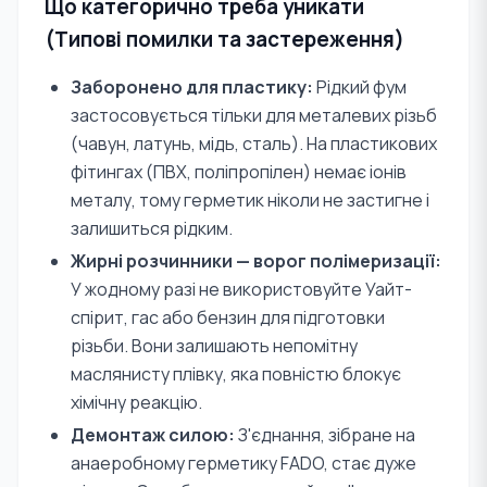
Що категорично треба уникати
(Типові помилки та застереження)
Заборонено для пластику:
Рідкий фум
застосовується тільки для металевих різьб
(чавун, латунь, мідь, сталь). На пластикових
фітингах (ПВХ, поліпропілен) немає іонів
металу, тому герметик ніколи не застигне і
залишиться рідким.
Жирні розчинники — ворог полімеризації:
У жодному разі не використовуйте Уайт-
спірит, гас або бензин для підготовки
різьби. Вони залишають непомітну
маслянисту плівку, яка повністю блокує
хімічну реакцію.
Демонтаж силою:
З'єднання, зібране на
анаеробному герметику FADO, стає дуже