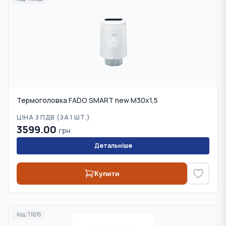
Термоголовка FADO SMART new M30x1,5
ЦІНА З ПДВ (
ЗА 1 ШТ.
)
3599.00
грн
Детальніше
Купити
Код:
TR21S