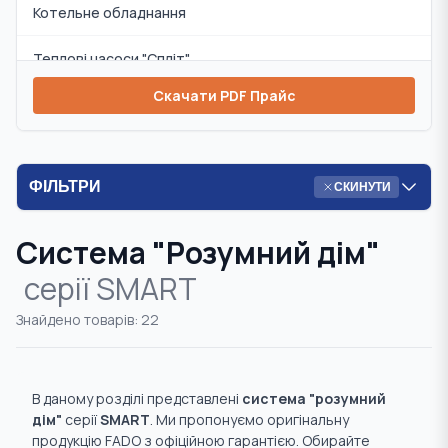
Котельне обладнання
Теплові насоси "Спліт"
Скачати PDF Прайс
Змішувачі та аксесуари
Циркуляційні насоси
ФІЛЬТРИ
СКИНУТИ
Інсталяції та аксесуари
Система "Розумний дім"
Комплекти
серії
SMART
Запобіжна арматура
Знайдено товарів:
22
Радіаторна арматура
Система "Тепла підлога"
В даному розділі представлені
система "розумний
дім"
серії
SMART
. Ми пропонуємо оригінальну
Система "Розумний дім"
продукцію FADO з офіційною гарантією. Обирайте