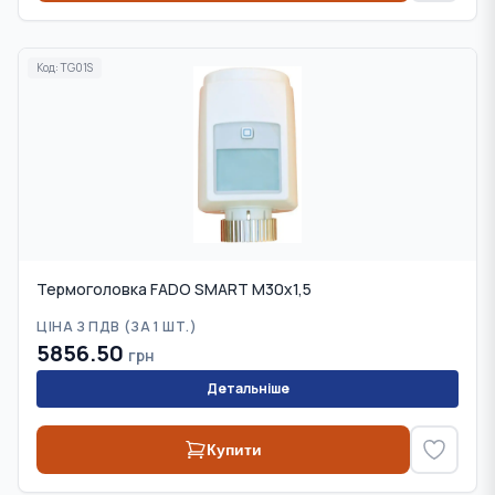
Код:
TG01S
Термоголовка FADO SMART М30х1,5
ЦІНА З ПДВ (
ЗА 1 ШТ.
)
5856.50
грн
Детальніше
Купити