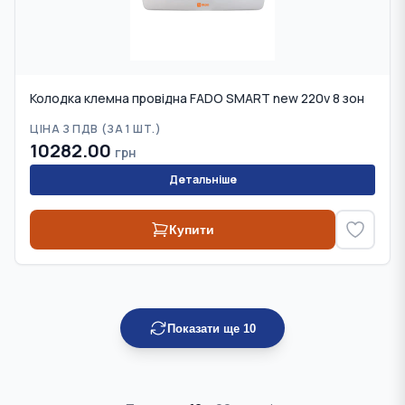
Колодка клемна провідна FADO SMART new 220v 8 зон
ЦІНА З ПДВ (
ЗА 1 ШТ.
)
10282.00
грн
Детальніше
Купити
Показати ще
10