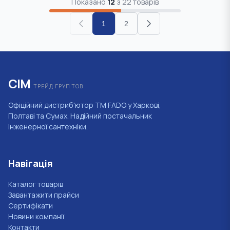
Показано
12
з
22
товарів
1
2
СІМ
ТРЕЙД ГРУП ТОВ
Офіційний дистриб'ютор ТМ FADO у Харкові,
Полтаві та Сумах. Надійний постачальник
інженерної сантехніки.
Навігація
Каталог товарів
Завантажити прайси
Сертифікати
Новини компанії
Контакти