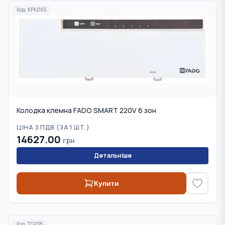
Код:
KPK06S
Колодка клемна FADO SMART 220V 6 зон
ЦІНА З ПДВ (
ЗА 1 ШТ.
)
14627.00
грн
Детальніше
Купити
Код:
TG02S