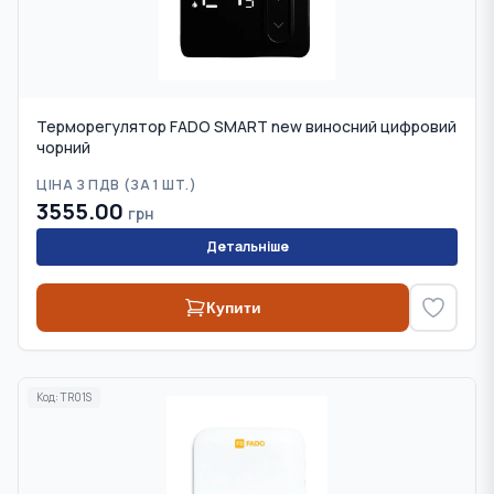
Терморегулятор FADO SMART new виносний цифровий
чорний
ЦІНА З ПДВ (
ЗА 1 ШТ.
)
3555.00
грн
Детальніше
Купити
Код:
TR01S