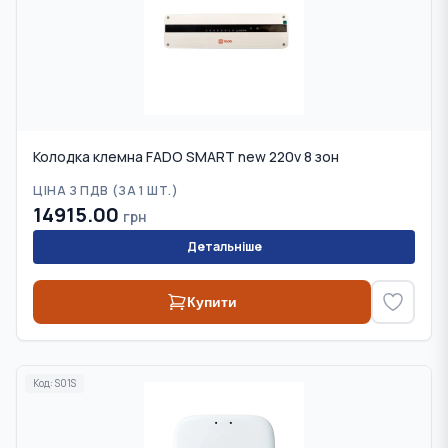
Колодка клемна FADO SMART new 220v 8 зон
ЦІНА З ПДВ (
ЗА 1 ШТ.
)
14915.00
грн
Детальніше
Купити
Код:
S01S