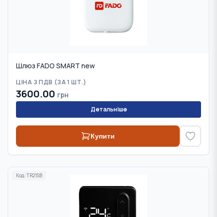
Шлюз FADO SMART new
ЦІНА З ПДВ (
ЗА 1 ШТ.
)
3600.00
грн
Детальніше
Купити
Код:
TR21SB