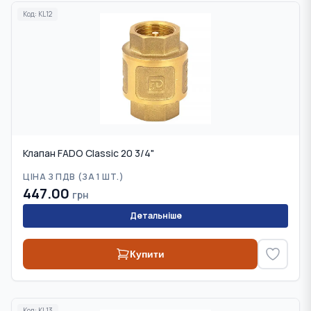
Код:
KL12
Клапан FADO Classic 20 3/4"
ЦІНА З ПДВ (
ЗА 1 ШТ.
)
447.00
грн
Детальніше
Купити
Код:
KL13