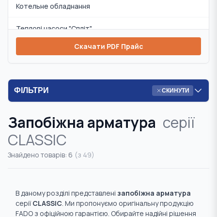
Котельне обладнання
Теплові насоси "Спліт"
Скачати PDF Прайс
Змішувачі та аксесуари
Циркуляційні насоси
ФІЛЬТРИ
СКИНУТИ
Інсталяції та аксесуари
Запобіжна арматура
серії
Комплекти
CLASSIC
Запобіжна арматура
Знайдено товарів:
6
(з
49
)
Радіаторна арматура
Система "Тепла підлога"
В даному розділі представлені
запобіжна арматура
серії
CLASSIC
. Ми пропонуємо оригінальну продукцію
Система "Розумний дім"
FADO з офіційною гарантією. Обирайте надійні рішення