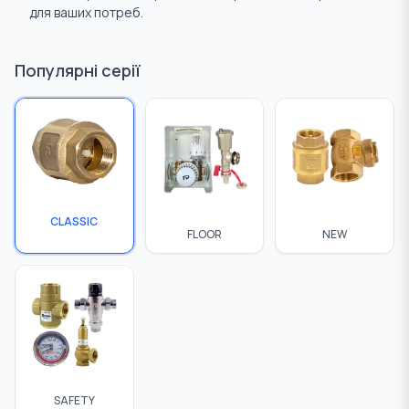
для ваших потреб.
Ущільнювальні матеріали
Труби
Популярні серії
CLASSIC
FLOOR
NEW
SAFETY