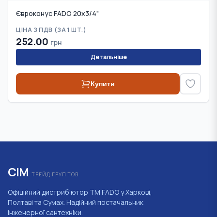
Євроконус FADO 20х3/4"
ЦІНА З ПДВ (
ЗА 1 ШТ.
)
252.00
грн
Детальніше
Купити
СІМ
ТРЕЙД ГРУП ТОВ
Офіційний дистриб'ютор ТМ FADO у Харкові,
Полтаві та Сумах. Надійний постачальник
інженерної сантехніки.