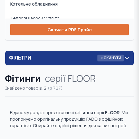
Котельне обладнання
Теплові насоси "Спліт"
Скачати PDF Прайс
Змішувачі та аксесуари
Циркуляційні насоси
ФІЛЬТРИ
СКИНУТИ
Інсталяції та аксесуари
Фітинги
серії
FLOOR
Комплекти
Знайдено товарів:
2
(з
727
)
Запобіжна арматура
Радіаторна арматура
В даному розділі представлені
фітинги
серії
FLOOR
. Ми
Система "Тепла підлога"
пропонуємо оригінальну продукцію FADO з офіційною
гарантією. Обирайте надійні рішення для ваших потреб.
Система "Розумний дім"