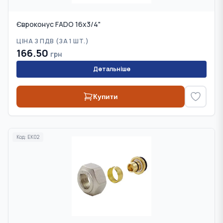
Євроконус FADO 16x3/4"
ЦІНА З ПДВ (
ЗА 1 ШТ.
)
166.50
грн
Детальніше
Купити
Код:
EK02