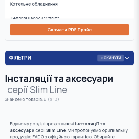
Котельне обладнання
Теплові насоси "Спліт"
Скачати PDF Прайс
Змішувачі та аксесуари
Циркуляційні насоси
ФІЛЬТРИ
СКИНУТИ
Інсталяції та аксесуари
Інсталяції та аксесуари
Комплекти
серії
Slim Line
Запобіжна арматура
Знайдено товарів:
6
(з
13
)
Радіаторна арматура
Система "Тепла підлога"
В даному розділі представлені
інсталяції та
аксесуари
серії
Slim Line
. Ми пропонуємо оригінальну
Система "Розумний дім"
продукцію FADO з офіційною гарантією. Обирайте