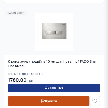
Код:
INS2010N
Кнопка змиву подвійна 10 мм для інсталяції FADO Slim
Line нікель
ЦІНА З ПДВ (
ЗА 1 ШТ.
)
1780.00
грн
Детальніше
Купити