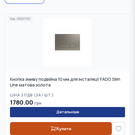
Код:
INS2010G
Кнопка змиву подвійна 10 мм для інсталяції FADO Slim
Line матова золота
ЦІНА З ПДВ (
ЗА 1 ШТ.
)
1780.00
грн
Детальніше
Купити